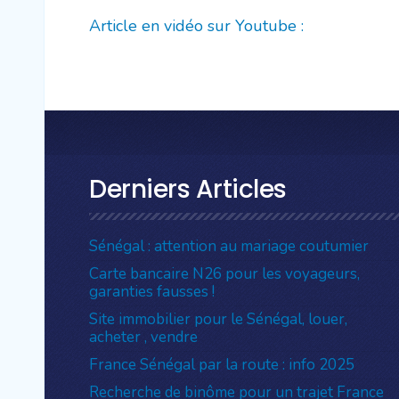
Article en vidéo sur Youtube :
Derniers Articles
Sénégal : attention au mariage coutumier
Carte bancaire N26 pour les voyageurs,
garanties fausses !
Site immobilier pour le Sénégal, louer,
acheter , vendre
France Sénégal par la route : info 2025
Recherche de binôme pour un trajet France