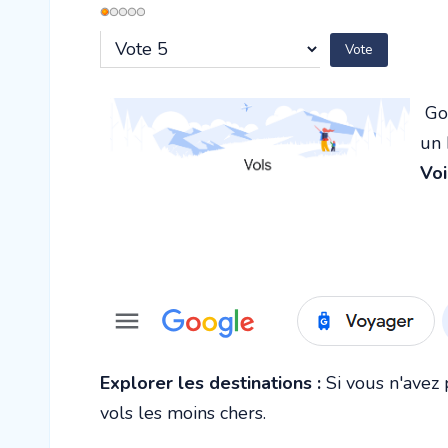
Vote
utilisateur:
1
/
5
Veuillez
voter
Goo
un 
Voi
Explorer les destinations :
Si vous n'avez 
vols les moins chers.