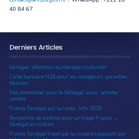
40 84 67
Derniers Articles
Sénégal : attention au mariage coutumier
Carte bancaire N26 pour les voyageurs, garanties
fausses !
Site immobilier pour le Sénégal, louer, acheter ,
vendre
France Sénégal par la route : info 2025
Recherche de binôme pour un trajet France →
Sénégal en voiture
France Sénégal trajet par la route en passant par