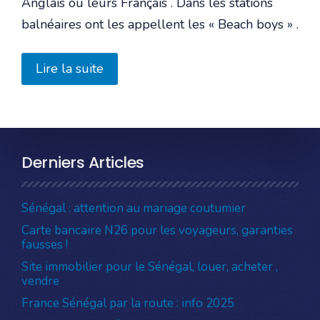
Anglais ou leurs Français . Dans les stations
balnéaires ont les appellent les « Beach boys » .
Lire la suite
Derniers Articles
Sénégal : attention au mariage coutumier
Carte bancaire N26 pour les voyageurs, garanties
fausses !
Site immobilier pour le Sénégal, louer, acheter ,
vendre
France Sénégal par la route : info 2025