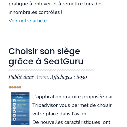
pratique à enlever et à remettre lors des
innombrales contrôles !
Voir notre article
Choisir son siège
grâce à SeatGuru
Publié dans
Avion
. Affichages : 8950
Vote
utilisateur:
5
/
5
L'application gratuite proposée par
Tripadvisor vous permet de choisir
votre place dans l'avion .
De nouvelles caractéristiques ont