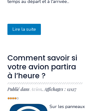
temps au départ et à l'arrivée...
Lire la suite
Comment savoir si
votre avion partira
à l’heure ?
Publié dans
Avion
. Affichages : 12127
Vote
utilisateur:
4
/
5
Sur les panneaux