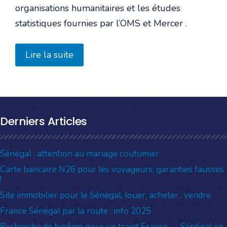
organisations humanitaires et les études
statistiques fournies par l’OMS et Mercer .
Lire la suite
Derniers Articles
Sénégal : attention au mariage coutumier
Carte bancaire N26 pour les voyageurs, garanties fausses
!
Site immobilier pour le Sénégal, louer, acheter , vendre
France Sénégal par la route : info 2025
Recherche de binôme pour un trajet France → Sénégal en