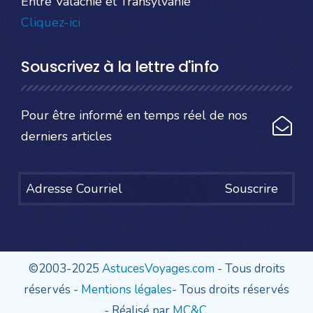
Entre Valachie et Transylvanie
Cliquez-ici
Souscrivez à la lettre d'info
Pour être informé en temps réel de nos
derniers articles
Souscrire
©2003-2025
AstucesVoyages.com
- Tous droits
réservés -
Mentions légales
- Tous droits réservés
- Réalisé par
MC&C