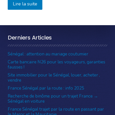
Lire la suite
Derniers Articles
Sénégal : attention au mariage coutumier
Carte bancaire N26 pour les voyageurs, garanties
fausses !
Site immobilier pour le Sénégal, louer, acheter ,
vendre
France Sénégal par la route : info 2025
Recherche de binôme pour un trajet France →
Sénégal en voiture
France Sénégal trajet par la route en passant par
le Maroc et la Mauritanie