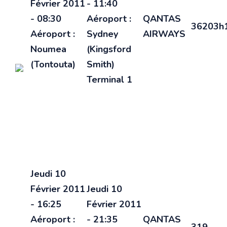
Février 2011
-
11:40
-
08:30
Aéroport :
QANTAS
362
03h
Aéroport :
Sydney
AIRWAYS
Noumea
(Kingsford
(Tontouta)
Smith)
Terminal 1
Jeudi 10
Février 2011
Jeudi 10
-
16:25
Février 2011
Aéroport :
-
21:35
QANTAS
319
--