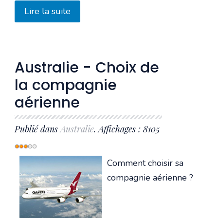
Lire la suite
Australie - Choix de
la compagnie
aérienne
Publié dans
Australie
. Affichages : 8105
Vote
utilisateur:
3
/
5
Comment choisir sa
compagnie aérienne ?