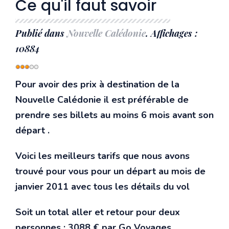
Ce qu'il faut savoir
Publié dans
Nouvelle Calédonie
. Affichages :
10884
Vote
utilisateur:
3
/
5
Pour avoir des prix à destination de la
Nouvelle Calédonie il est préférable de
prendre ses billets au moins 6 mois avant son
départ .
Voici les meilleurs tarifs que nous avons
trouvé pour vous pour un départ au mois de
janvier 2011 avec tous les détails du vol
Soit un total aller et retour pour deux
personnes : 3088 € par Go Voyages