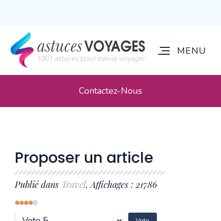
Contactez-Nous
Proposer un article
Publié dans
Travel
. Affichages : 21786
Vote
utilisateur:
4
/
5
Veuillez