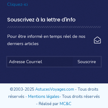
Cliquez-ici
Souscrivez à la lettre d'info
Pour être informé en temps réel de nos
derniers articles
Souscrire
©2003-2025
AstucesVoyages.com
- Tous droits
réservés -
Mentions légales
- Tous droits réservés
- Réalisé par
MC&C