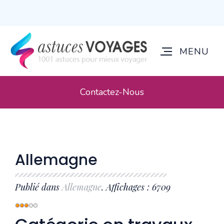
Contactez-Nous
Allemagne
Publié dans
Allemagne
. Affichages : 6709
Vote
utilisateur:
3
/
5